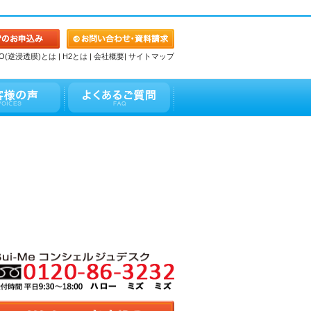
O(逆浸透膜)とは
|
H2とは
|
会社概要
|
サイトマップ