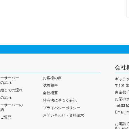
会社
ターサーバー
お客様の声
ギャラ
みの流れ
試験報告
〒101-0
開始までの流れ
東京都千
会社概要
での流れ
お茶の水
特商法に基づく表記
ターサーバーの
Tel:03-
プライバシーポリシー
解約
Email:i
お問い合わせ・資料請求
るご質問
お電話
Sui-