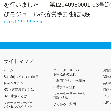
を行いました。 第12040980001-0
びモジュールの溶質除去性能試験
« 前へ
1
2
3
4
5
6
次へ »
サイトマップ
ホーム
ウォーターサーバー
お客
お申込みの流れ
Sui-Me(スイミィ)の特長
試験
ご利用開始までの流れ
料金システム
会社
出荷までの流れ
RO（逆浸透膜）とは
特商
ウォーターサーバーの
H2（水素）とは
プラ
移設・解約
ウォーターサーバー
お問
よくあるご質問
レンタルのメリット